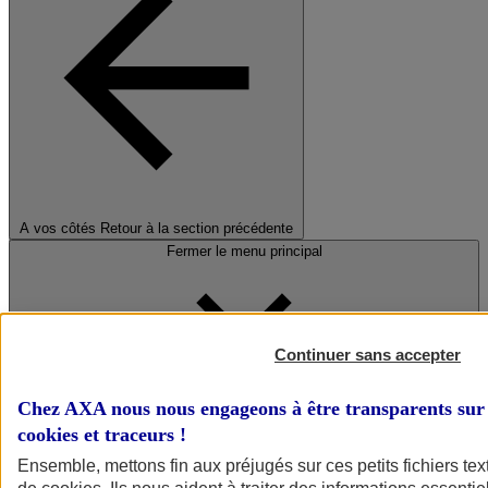
A vos côtés
Retour à la section précédente
Fermer le menu principal
Continuer sans accepter
Chez AXA nous nous engageons à être transparents sur 
cookies et traceurs
!
Préserver la nature et le climat
Ensemble, mettons fin aux préjugés sur ces petits fichiers te
Faire avancer la solidarité et l'inclusion