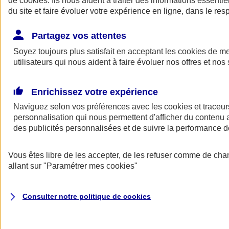
de
cookies
. Ils nous aident à traiter des informations essentie
Donner toute leur place aux territoires
du site et faire évoluer votre expérience en ligne, dans le resp
Porter l'élan du rugby féminin
Partagez vos attentes
Soyez toujours plus satisfait en acceptant les
cookies
de mes
utilisateurs qui nous aident à faire évoluer nos offres et nos 
Enrichissez votre expérience
Naviguez selon vos préférences avec les
cookies et traceur
personnalisation qui nous permettent d'afficher du contenu a
des publicités personnalisées et de suivre la performance
Vous êtes libre de les accepter, de les refuser comme de cha
allant sur
"Paramétrer mes
cookies
"
Nos actualités
Retour à la section précédente
Fermer le menu principal
Consulter notre politique de
cookies