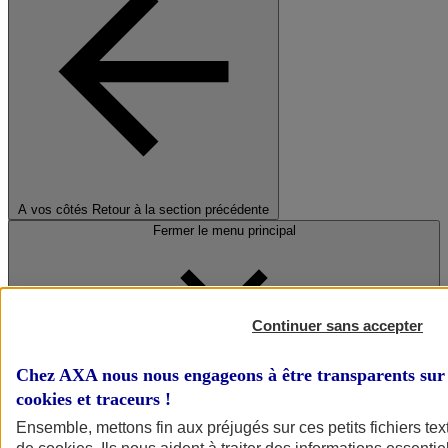
A vos côtés
Retour à la section précédente
Fermer le menu principal
Continuer sans accepter
Chez AXA nous nous engageons à être transparents sur 
cookies et traceurs
!
Préserver la nature et le climat
Ensemble, mettons fin aux préjugés sur ces petits fichiers te
Faire avancer la solidarité et l'inclusion