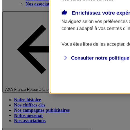
Nos associations
Enrichissez votre expé
Naviguez selon vos préférences 
contenu adapté à vos centres d'i
Vous êtes libre de les accepter, 
Consulter notre politiqu
Fermer le menu principal
AXA France
Retour à la section précédente
Notre histoire
Nos chiffres clés
Nos campagnes publicitaires
Notre mécénat
Nos associations