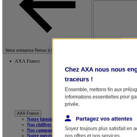
Fermer le menu princip
Notre entreprise
Retour à la section précédente
AXA France
Chez AXA nous nous enga
traceurs
!
Ensemble, mettons fin aux préjugé
informations essentielles pour gar
privée.
AXA France
Partagez vos attentes
Notre histoire
Nos chiffres clés
Soyez toujours plus satisfait en 
Nos campagnes publicitaires
Notre mécénat
nos offres et nos services.