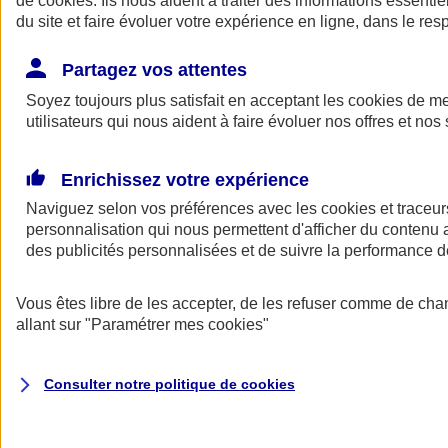
de
cookies
. Ils nous aident à traiter des informations essentie
Donner toute leur place aux territoires
du site et faire évoluer votre expérience en ligne, dans le resp
Porter l'élan du rugby féminin
Partagez vos attentes
Soyez toujours plus satisfait en acceptant les
cookies
de mes
utilisateurs qui nous aident à faire évoluer nos offres et nos 
Enrichissez votre expérience
Naviguez selon vos préférences avec les
cookies et traceur
personnalisation qui nous permettent d'afficher du contenu a
des publicités personnalisées et de suivre la performance
Vous êtes libre de les accepter, de les refuser comme de cha
allant sur
"Paramétrer mes
cookies
"
Nos actualités
Retour à la section précédente
Fermer le menu principal
Consulter notre politique de
cookies