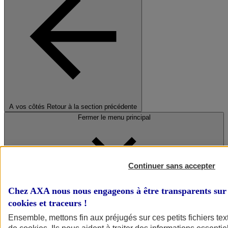
A vos côtés
Retour à la section précédente
Fermer le menu principal
Continuer sans accepter
Chez AXA nous nous engageons à être transparents sur 
cookies et traceurs
!
Préserver la nature et le climat
Ensemble, mettons fin aux préjugés sur ces petits fichiers te
Faire avancer la solidarité et l'inclusion