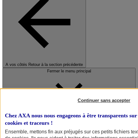
A vos côtés
Retour à la section précédente
Fermer le menu principal
Continuer sans accepter
Chez AXA nous nous engageons à être transparents sur 
cookies et traceurs
!
Préserver la nature et le climat
Ensemble, mettons fin aux préjugés sur ces petits fichiers te
Faire avancer la solidarité et l'inclusion