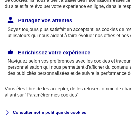
de
cookies
. Ils nous aident à traiter des informations essentie
Donner toute leur place aux territoires
du site et faire évoluer votre expérience en ligne, dans le resp
Porter l'élan du rugby féminin
Partagez vos attentes
Soyez toujours plus satisfait en acceptant les
cookies
de mes
utilisateurs qui nous aident à faire évoluer nos offres et nos 
Enrichissez votre expérience
Naviguez selon vos préférences avec les
cookies et traceur
personnalisation qui nous permettent d'afficher du contenu a
des publicités personnalisées et de suivre la performance
Vous êtes libre de les accepter, de les refuser comme de cha
allant sur
"Paramétrer mes
cookies
"
Nos actualités
Retour à la section précédente
Fermer le menu principal
Consulter notre politique de
cookies