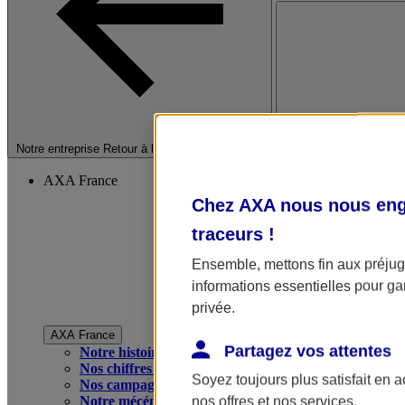
Fermer le menu princip
Notre entreprise
Retour à la section précédente
AXA France
Chez AXA nous nous enga
traceurs
!
Ensemble, mettons fin aux préjugé
informations essentielles pour gar
privée.
AXA France
Partagez vos attentes
Notre histoire
Nos chiffres clés
Soyez toujours plus satisfait en 
Nos campagnes publicitaires
Notre mécénat
nos offres et nos services.