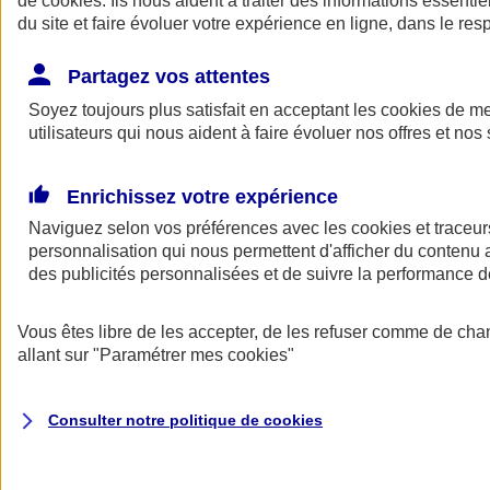
de
cookies
. Ils nous aident à traiter des informations essentie
Donner toute leur place aux territoires
du site et faire évoluer votre expérience en ligne, dans le resp
Porter l'élan du rugby féminin
Partagez vos attentes
Soyez toujours plus satisfait en acceptant les
cookies
de mes
utilisateurs qui nous aident à faire évoluer nos offres et nos 
Enrichissez votre expérience
Naviguez selon vos préférences avec les
cookies et traceur
personnalisation qui nous permettent d'afficher du contenu a
des publicités personnalisées et de suivre la performance
Vous êtes libre de les accepter, de les refuser comme de cha
allant sur
"Paramétrer mes
cookies
"
Nos actualités
Retour à la section précédente
Fermer le menu principal
Consulter notre politique de
cookies