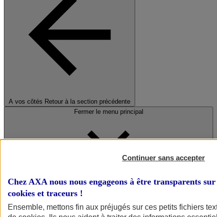
A vos côtés
Retour à la section précédente
Fermer le menu principal
Continuer sans accepter
Chez AXA nous nous engageons à être transparents sur 
cookies et traceurs
!
Préserver la nature et le climat
Ensemble, mettons fin aux préjugés sur ces petits fichiers te
Faire avancer la solidarité et l'inclusion