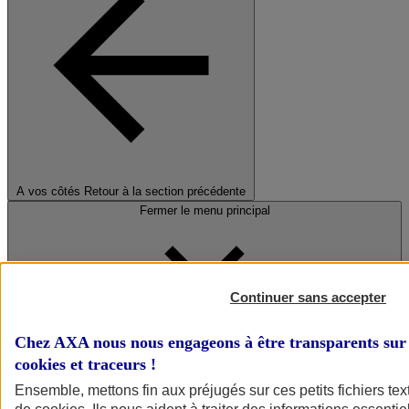
A vos côtés
Retour à la section précédente
Fermer le menu principal
Continuer sans accepter
Chez AXA nous nous engageons à être transparents sur 
cookies et traceurs
!
Préserver la nature et le climat
Ensemble, mettons fin aux préjugés sur ces petits fichiers te
Faire avancer la solidarité et l'inclusion