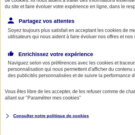
de
cookies
. Ils nous aident à traiter des informations essentie
Donner toute leur place aux territoires
du site et faire évoluer votre expérience en ligne, dans le resp
Porter l'élan du rugby féminin
Partagez vos attentes
Soyez toujours plus satisfait en acceptant les
cookies
de mes
utilisateurs qui nous aident à faire évoluer nos offres et nos 
Enrichissez votre expérience
Naviguez selon vos préférences avec les
cookies et traceur
personnalisation qui nous permettent d'afficher du contenu a
des publicités personnalisées et de suivre la performance
Vous êtes libre de les accepter, de les refuser comme de cha
allant sur
"Paramétrer mes
cookies
"
Nos actualités
Retour à la section précédente
Fermer le menu principal
Consulter notre politique de
cookies