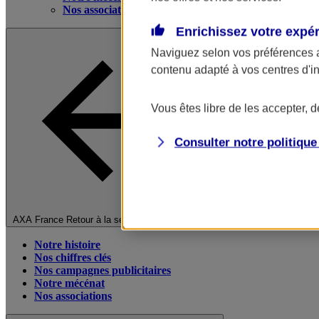
Nos associations
Enrichissez votre expé
Naviguez selon vos préférences 
contenu adapté à vos centres d'i
Vous êtes libre de les accepter, 
Consulter notre politiqu
Fermer le menu principal
AXA France
Retour à la section précédente
Notre histoire
Nos chiffres clés
Nos campagnes publicitaires
Notre mécénat
Nos associations