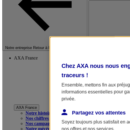
Fermer le menu princip
Notre entreprise
Retour à la section précédente
AXA France
Chez AXA nous nous enga
traceurs
!
Ensemble, mettons fin aux préjugé
informations essentielles pour gar
privée.
AXA France
Partagez vos attentes
Notre histoire
Nos chiffres clés
Soyez toujours plus satisfait en 
Nos campagnes publicitaires
Notre mécénat
nos offres et nos services.