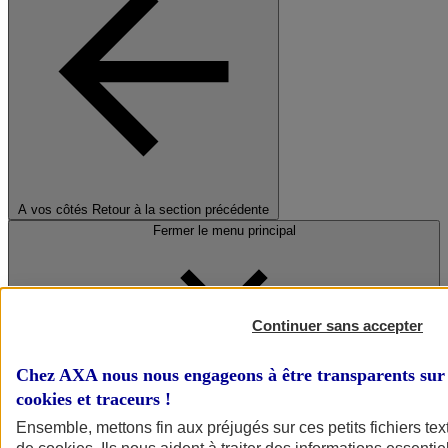
A vos côtés
Retour à la section précédente
Fermer le menu principal
Continuer sans accepter
Chez AXA nous nous engageons à être transparents sur 
cookies et traceurs
!
Préserver la nature et le climat
Ensemble, mettons fin aux préjugés sur ces petits fichiers te
Faire avancer la solidarité et l'inclusion