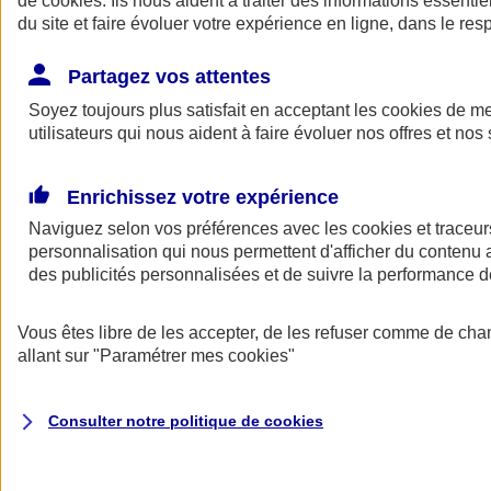
de
cookies
. Ils nous aident à traiter des informations essentie
Donner toute leur place aux territoires
du site et faire évoluer votre expérience en ligne, dans le resp
Porter l'élan du rugby féminin
Partagez vos attentes
Soyez toujours plus satisfait en acceptant les
cookies
de mes
utilisateurs qui nous aident à faire évoluer nos offres et nos 
Enrichissez votre expérience
Naviguez selon vos préférences avec les
cookies et traceur
personnalisation qui nous permettent d'afficher du contenu a
des publicités personnalisées et de suivre la performance
Vous êtes libre de les accepter, de les refuser comme de cha
allant sur
"Paramétrer mes
cookies
"
Nos actualités
Retour à la section précédente
Fermer le menu principal
Consulter notre politique de
cookies