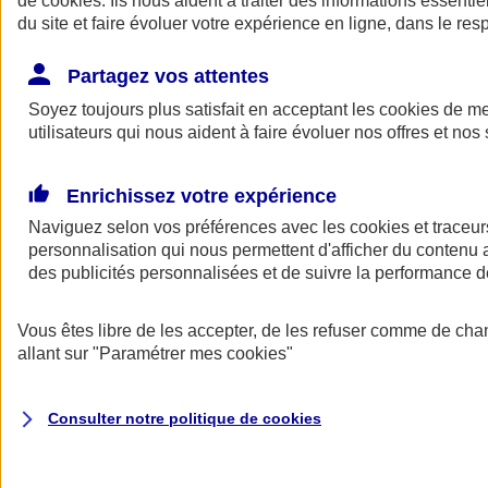
de
cookies
. Ils nous aident à traiter des informations essentie
Donner toute leur place aux territoires
du site et faire évoluer votre expérience en ligne, dans le resp
Porter l'élan du rugby féminin
Partagez vos attentes
Soyez toujours plus satisfait en acceptant les
cookies
de mes
utilisateurs qui nous aident à faire évoluer nos offres et nos 
Enrichissez votre expérience
Naviguez selon vos préférences avec les
cookies et traceur
personnalisation qui nous permettent d'afficher du contenu a
des publicités personnalisées et de suivre la performance
Vous êtes libre de les accepter, de les refuser comme de cha
allant sur
"Paramétrer mes
cookies
"
Nos actualités
Retour à la section précédente
Fermer le menu principal
Consulter notre politique de
cookies