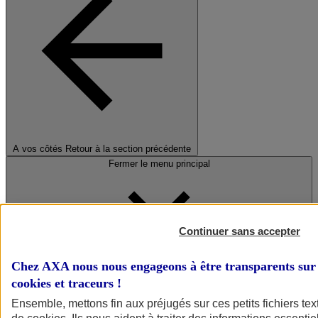
A vos côtés
Retour à la section précédente
Fermer le menu principal
Continuer sans accepter
Chez AXA nous nous engageons à être transparents sur 
cookies et traceurs
!
Préserver la nature et le climat
Ensemble, mettons fin aux préjugés sur ces petits fichiers te
Faire avancer la solidarité et l'inclusion