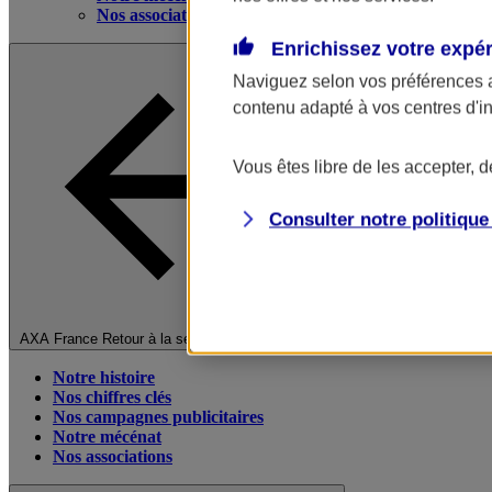
Nos associations
Enrichissez votre expé
Naviguez selon vos préférences 
contenu adapté à vos centres d'i
Vous êtes libre de les accepter, 
Consulter notre politiqu
Fermer le menu principal
AXA France
Retour à la section précédente
Notre histoire
Nos chiffres clés
Nos campagnes publicitaires
Notre mécénat
Nos associations