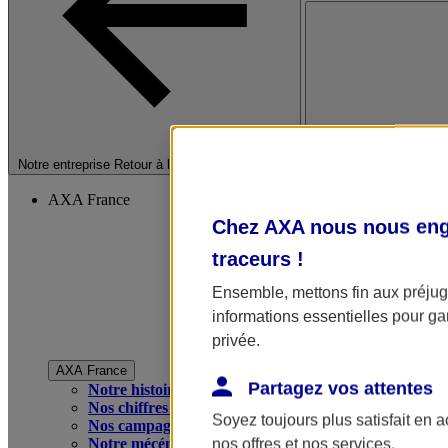
Fermer le menu princip
Notre entreprise
Retour à la section précédente
AXA France
Chez AXA nous nous enga
traceurs
!
Ensemble, mettons fin aux préjugé
informations essentielles pour gar
privée.
AXA France
Partagez vos attentes
Notre histoire
Nos chiffres clés
Soyez toujours plus satisfait en 
Nos campagnes publicitaires
Notre mécénat
nos offres et nos services.