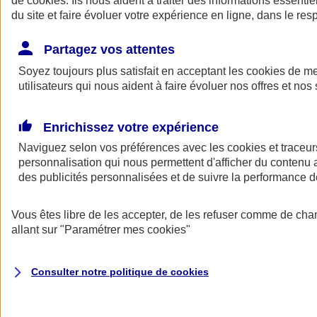
de
cookies
. Ils nous aident à traiter des informations essentie
Donner toute leur place aux territoires
du site et faire évoluer votre expérience en ligne, dans le resp
Porter l'élan du rugby féminin
Partagez vos attentes
Soyez toujours plus satisfait en acceptant les
cookies
de mes
utilisateurs qui nous aident à faire évoluer nos offres et nos 
Enrichissez votre expérience
Naviguez selon vos préférences avec les
cookies et traceur
personnalisation qui nous permettent d'afficher du contenu a
des publicités personnalisées et de suivre la performance
Vous êtes libre de les accepter, de les refuser comme de cha
allant sur
"Paramétrer mes
cookies
"
Nos actualités
Retour à la section précédente
Fermer le menu principal
Consulter notre politique de
cookies