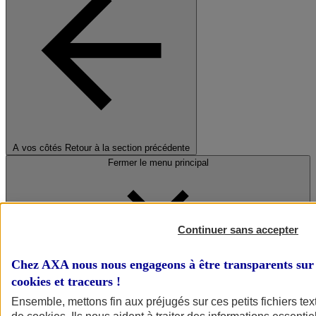
A vos côtés
Retour à la section précédente
Fermer le menu principal
Continuer sans accepter
Chez AXA nous nous engageons à être transparents sur 
cookies et traceurs
!
Préserver la nature et le climat
Ensemble, mettons fin aux préjugés sur ces petits fichiers te
Faire avancer la solidarité et l'inclusion