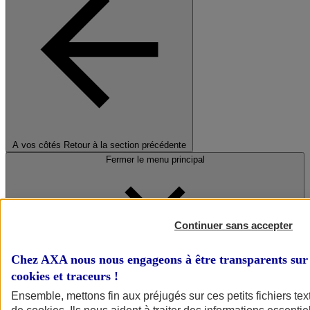
A vos côtés
Retour à la section précédente
Fermer le menu principal
Continuer sans accepter
Chez AXA nous nous engageons à être transparents sur 
cookies et traceurs
!
Préserver la nature et le climat
Ensemble, mettons fin aux préjugés sur ces petits fichiers te
Faire avancer la solidarité et l'inclusion