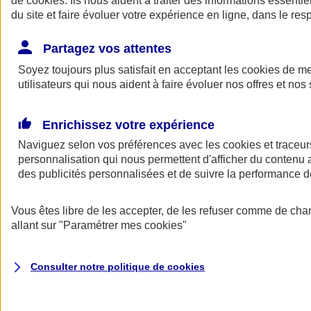
de
cookies
. Ils nous aident à traiter des informations essentie
Donner toute leur place aux territoires
du site et faire évoluer votre expérience en ligne, dans le resp
Porter l'élan du rugby féminin
Partagez vos attentes
Soyez toujours plus satisfait en acceptant les
cookies
de mes
utilisateurs qui nous aident à faire évoluer nos offres et nos 
Enrichissez votre expérience
Naviguez selon vos préférences avec les
cookies et traceur
personnalisation qui nous permettent d'afficher du contenu a
des publicités personnalisées et de suivre la performance
Vous êtes libre de les accepter, de les refuser comme de cha
allant sur
"Paramétrer mes
cookies
"
Nos actualités
Retour à la section précédente
Fermer le menu principal
Consulter notre politique de
cookies