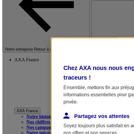
Fermer le menu princip
Notre entreprise
Retour à la section précédente
AXA France
Chez AXA nous nous enga
traceurs
!
Ensemble, mettons fin aux préjugé
informations essentielles pour gar
privée.
AXA France
Partagez vos attentes
Notre histoire
Nos chiffres clés
Soyez toujours plus satisfait en 
Nos campagnes publicitaires
Notre mécénat
nos offres et nos services.