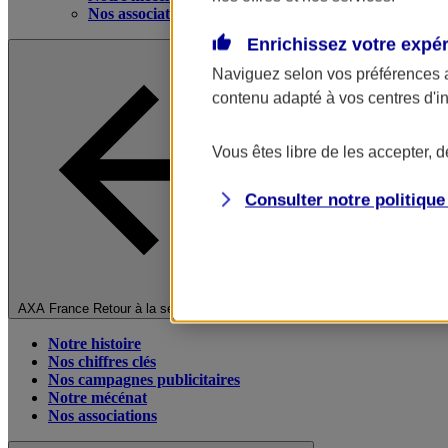
Nos associations
Enrichissez votre expé
Naviguez selon vos préférences 
contenu adapté à vos centres d'i
Vous êtes libre de les accepter, 
Consulter notre politiqu
Fermer le menu principal
AXA France
Retour à la section précédente
Notre histoire
Nos chiffres clés
Nos campagnes publicitaires
Notre mécénat
Nos associations