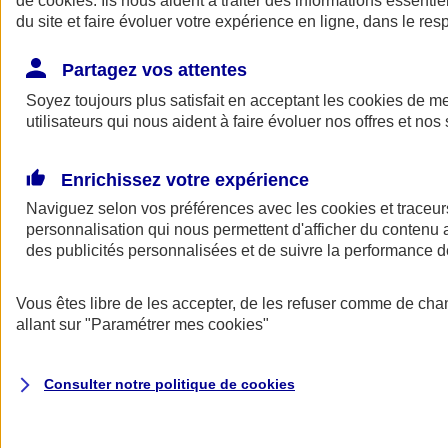
de
cookies
. Ils nous aident à traiter des informations essentie
Donner toute leur place aux territoires
du site et faire évoluer votre expérience en ligne, dans le resp
Porter l'élan du rugby féminin
Partagez vos attentes
Soyez toujours plus satisfait en acceptant les
cookies
de mes
utilisateurs qui nous aident à faire évoluer nos offres et nos 
Enrichissez votre expérience
Naviguez selon vos préférences avec les
cookies et traceur
personnalisation qui nous permettent d'afficher du contenu a
des publicités personnalisées et de suivre la performance
Vous êtes libre de les accepter, de les refuser comme de cha
allant sur
"Paramétrer mes
cookies
"
Nos actualités
Retour à la section précédente
Fermer le menu principal
Consulter notre politique de
cookies