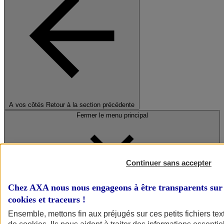
A vos côtés
Retour à la section précédente
Fermer le menu principal
Continuer sans accepter
Chez AXA nous nous engageons à être transparents sur 
cookies et traceurs
!
Préserver la nature et le climat
Ensemble, mettons fin aux préjugés sur ces petits fichiers te
Faire avancer la solidarité et l'inclusion