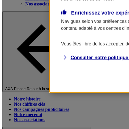
Nos associations
Enrichissez votre expé
Naviguez selon vos préférences 
contenu adapté à vos centres d'i
Vous êtes libre de les accepter, 
Consulter notre politiqu
Fermer le menu principal
AXA France
Retour à la section précédente
Notre histoire
Nos chiffres clés
Nos campagnes publicitaires
Notre mécénat
Nos associations