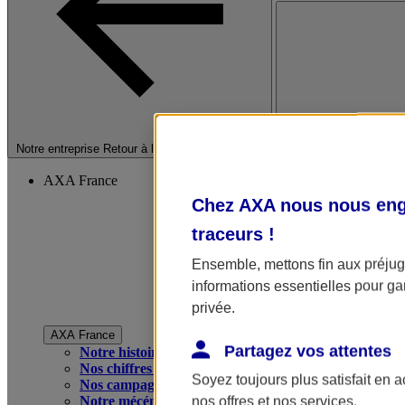
Fermer le menu princip
Notre entreprise
Retour à la section précédente
AXA France
Chez AXA nous nous enga
traceurs
!
Ensemble, mettons fin aux préjugé
informations essentielles pour gar
privée.
AXA France
Partagez vos attentes
Notre histoire
Nos chiffres clés
Soyez toujours plus satisfait en 
Nos campagnes publicitaires
Notre mécénat
nos offres et nos services.