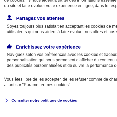
de
cookies
. Ils nous aident à traiter des informations essentie
Donner toute leur place aux territoires
du site et faire évoluer votre expérience en ligne, dans le resp
Porter l'élan du rugby féminin
Partagez vos attentes
Soyez toujours plus satisfait en acceptant les
cookies
de mes
utilisateurs qui nous aident à faire évoluer nos offres et nos 
Enrichissez votre expérience
Naviguez selon vos préférences avec les
cookies et traceur
personnalisation qui nous permettent d'afficher du contenu a
des publicités personnalisées et de suivre la performance
Vous êtes libre de les accepter, de les refuser comme de cha
allant sur
"Paramétrer mes
cookies
"
Nos actualités
Retour à la section précédente
Fermer le menu principal
Consulter notre politique de
cookies