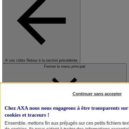
A vos côtés
Retour à la section précédente
Fermer le menu principal
Continuer sans accepter
Chez AXA nous nous engageons à être transparents sur 
cookies et traceurs
!
Préserver la nature et le climat
Ensemble, mettons fin aux préjugés sur ces petits fichiers te
Faire avancer la solidarité et l'inclusion