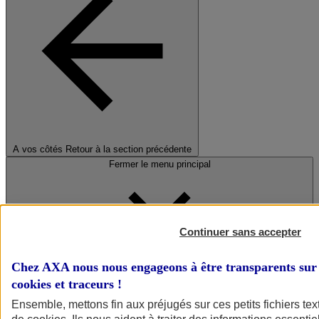
A vos côtés
Retour à la section précédente
Fermer le menu principal
Continuer sans accepter
Chez AXA nous nous engageons à être transparents sur 
cookies et traceurs
!
Préserver la nature et le climat
Ensemble, mettons fin aux préjugés sur ces petits fichiers te
Faire avancer la solidarité et l'inclusion