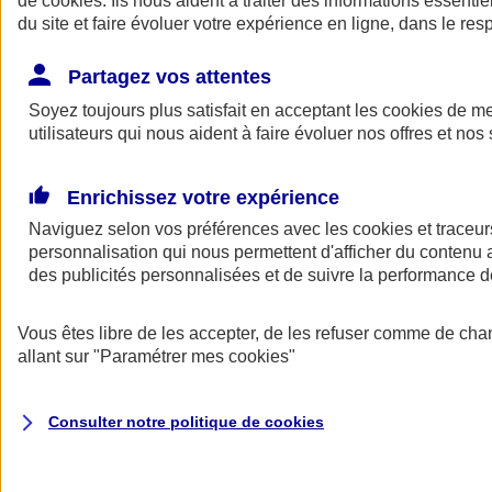
de
cookies
. Ils nous aident à traiter des informations essentie
Donner toute leur place aux territoires
du site et faire évoluer votre expérience en ligne, dans le resp
Porter l'élan du rugby féminin
Partagez vos attentes
Soyez toujours plus satisfait en acceptant les
cookies
de mes
utilisateurs qui nous aident à faire évoluer nos offres et nos 
Enrichissez votre expérience
Naviguez selon vos préférences avec les
cookies et traceur
personnalisation qui nous permettent d'afficher du contenu a
des publicités personnalisées et de suivre la performance
Vous êtes libre de les accepter, de les refuser comme de cha
allant sur
"Paramétrer mes
cookies
"
Nos actualités
Retour à la section précédente
Fermer le menu principal
Consulter notre politique de
cookies