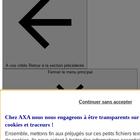
A vos côtés
Retour à la section précédente
Fermer le menu principal
Continuer sans accepter
Chez AXA nous nous engageons à être transparents sur 
cookies et traceurs
!
Préserver la nature et le climat
Ensemble, mettons fin aux préjugés sur ces petits fichiers te
Faire avancer la solidarité et l'inclusion