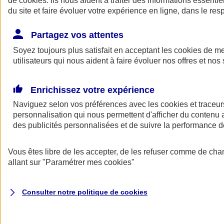
de
cookies
. Ils nous aident à traiter des informations essentie
Donner toute leur place aux territoires
du site et faire évoluer votre expérience en ligne, dans le resp
Porter l'élan du rugby féminin
Partagez vos attentes
Soyez toujours plus satisfait en acceptant les
cookies
de mes
utilisateurs qui nous aident à faire évoluer nos offres et nos 
Enrichissez votre expérience
Naviguez selon vos préférences avec les
cookies et traceur
personnalisation qui nous permettent d'afficher du contenu a
des publicités personnalisées et de suivre la performance
Vous êtes libre de les accepter, de les refuser comme de cha
allant sur
"Paramétrer mes
cookies
"
Nos actualités
Retour à la section précédente
Fermer le menu principal
Consulter notre politique de
cookies