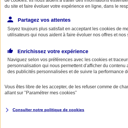
de
cookies
. Ils nous aident à traiter des informations essentie
Donner toute leur place aux territoires
du site et faire évoluer votre expérience en ligne, dans le resp
Porter l'élan du rugby féminin
Partagez vos attentes
Soyez toujours plus satisfait en acceptant les
cookies
de mes
utilisateurs qui nous aident à faire évoluer nos offres et nos 
Enrichissez votre expérience
Naviguez selon vos préférences avec les
cookies et traceur
personnalisation qui nous permettent d'afficher du contenu a
des publicités personnalisées et de suivre la performance
Vous êtes libre de les accepter, de les refuser comme de cha
allant sur
"Paramétrer mes
cookies
"
Nos actualités
Retour à la section précédente
Fermer le menu principal
Consulter notre politique de
cookies