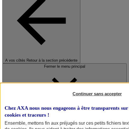
A vos côtés
Retour à la section précédente
Fermer le menu principal
Continuer sans accepter
Chez AXA nous nous engageons à être transparents sur 
cookies et traceurs
!
Préserver la nature et le climat
Ensemble, mettons fin aux préjugés sur ces petits fichiers te
Faire avancer la solidarité et l'inclusion