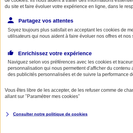
de
cookies
. Ils nous aident à traiter des informations essentie
Donner toute leur place aux territoires
du site et faire évoluer votre expérience en ligne, dans le resp
Porter l'élan du rugby féminin
Partagez vos attentes
Soyez toujours plus satisfait en acceptant les
cookies
de mes
utilisateurs qui nous aident à faire évoluer nos offres et nos 
Enrichissez votre expérience
Naviguez selon vos préférences avec les
cookies et traceur
personnalisation qui nous permettent d'afficher du contenu a
des publicités personnalisées et de suivre la performance
Vous êtes libre de les accepter, de les refuser comme de cha
allant sur
"Paramétrer mes
cookies
"
Nos actualités
Retour à la section précédente
Fermer le menu principal
Consulter notre politique de
cookies