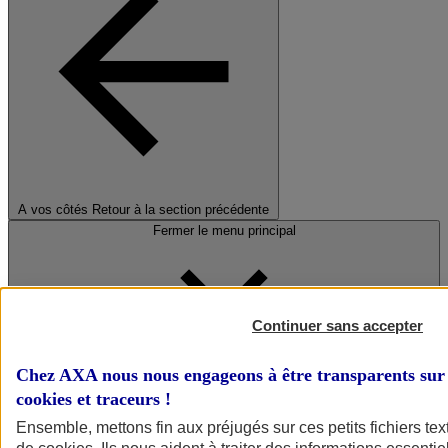
A vos côtés
Retour à la section précédente
Fermer le menu principal
Continuer sans accepter
Chez AXA nous nous engageons à être transparents sur 
cookies et traceurs
!
Préserver la nature et le climat
Ensemble, mettons fin aux préjugés sur ces petits fichiers te
Faire avancer la solidarité et l'inclusion