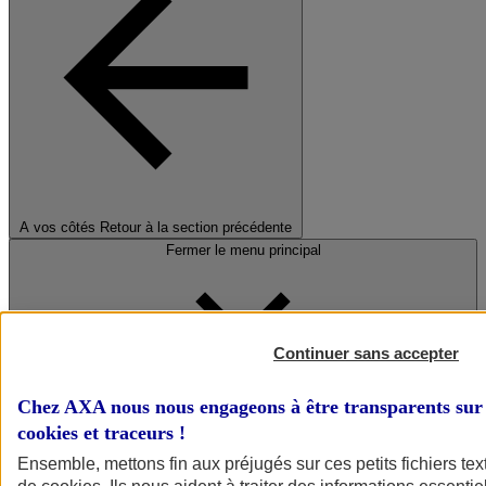
A vos côtés
Retour à la section précédente
Fermer le menu principal
Continuer sans accepter
Chez AXA nous nous engageons à être transparents sur 
cookies et traceurs
!
Préserver la nature et le climat
Ensemble, mettons fin aux préjugés sur ces petits fichiers te
Faire avancer la solidarité et l'inclusion