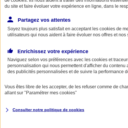
de
cookies
. Ils nous aident à traiter des informations essentie
Donner toute leur place aux territoires
du site et faire évoluer votre expérience en ligne, dans le resp
Porter l'élan du rugby féminin
Partagez vos attentes
Soyez toujours plus satisfait en acceptant les
cookies
de mes
utilisateurs qui nous aident à faire évoluer nos offres et nos 
Enrichissez votre expérience
Naviguez selon vos préférences avec les
cookies et traceur
personnalisation qui nous permettent d'afficher du contenu a
des publicités personnalisées et de suivre la performance
Vous êtes libre de les accepter, de les refuser comme de cha
allant sur
"Paramétrer mes
cookies
"
Nos actualités
Retour à la section précédente
Fermer le menu principal
Consulter notre politique de
cookies