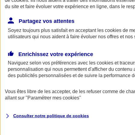
de
cookies
. Ils nous aident à traiter des informations essentie
Donner toute leur place aux territoires
du site et faire évoluer votre expérience en ligne, dans le resp
Porter l'élan du rugby féminin
Partagez vos attentes
Soyez toujours plus satisfait en acceptant les
cookies
de mes
utilisateurs qui nous aident à faire évoluer nos offres et nos 
Enrichissez votre expérience
Naviguez selon vos préférences avec les
cookies et traceur
personnalisation qui nous permettent d'afficher du contenu a
des publicités personnalisées et de suivre la performance
Vous êtes libre de les accepter, de les refuser comme de cha
allant sur
"Paramétrer mes
cookies
"
Nos actualités
Retour à la section précédente
Fermer le menu principal
Consulter notre politique de
cookies