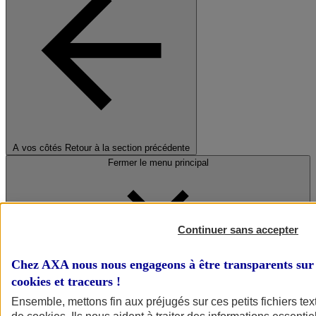
A vos côtés
Retour à la section précédente
Fermer le menu principal
Continuer sans accepter
Chez AXA nous nous engageons à être transparents sur 
cookies et traceurs
!
Préserver la nature et le climat
Ensemble, mettons fin aux préjugés sur ces petits fichiers te
Faire avancer la solidarité et l'inclusion