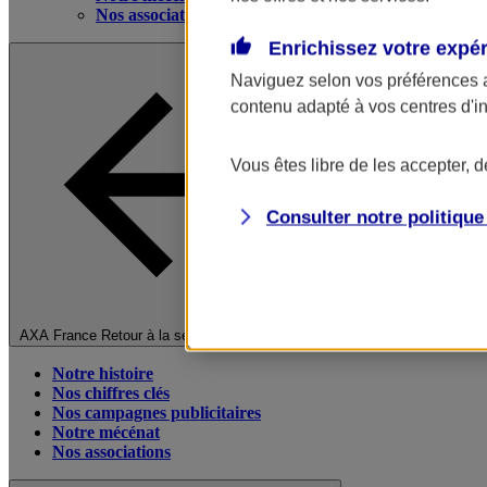
Nos associations
Enrichissez votre expé
Naviguez selon vos préférences 
contenu adapté à vos centres d'i
Vous êtes libre de les accepter, 
Consulter notre politiqu
Fermer le menu principal
AXA France
Retour à la section précédente
Notre histoire
Nos chiffres clés
Nos campagnes publicitaires
Notre mécénat
Nos associations