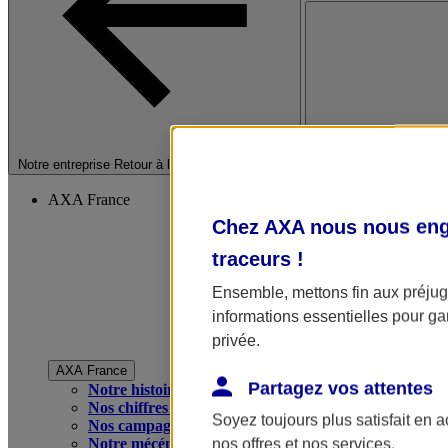
Fermer le menu princip
Notre entreprise
Retour à la section précédente
AXA France
Chez AXA nous nous enga
traceurs
!
Ensemble, mettons fin aux préjugé
informations essentielles pour gar
privée.
AXA France
Partagez vos attentes
Notre histoire
Nos chiffres clés
Soyez toujours plus satisfait en 
Nos campagnes publicitaires
Notre mécénat
nos offres et nos services.