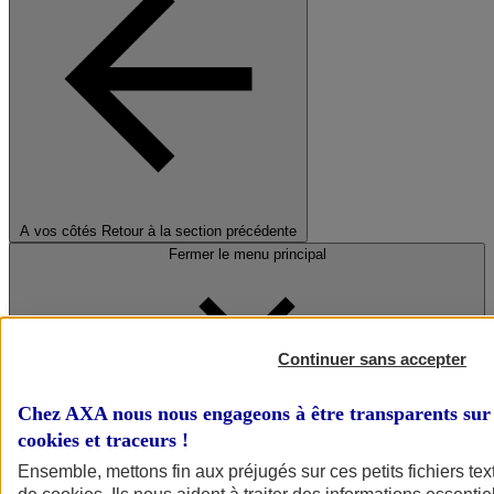
A vos côtés
Retour à la section précédente
Fermer le menu principal
Continuer sans accepter
Chez AXA nous nous engageons à être transparents sur 
cookies et traceurs
!
Préserver la nature et le climat
Ensemble, mettons fin aux préjugés sur ces petits fichiers te
Faire avancer la solidarité et l'inclusion