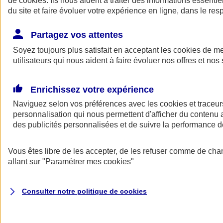
de
cookies
. Ils nous aident à traiter des informations essentie
Donner toute leur place aux territoires
du site et faire évoluer votre expérience en ligne, dans le resp
Porter l'élan du rugby féminin
Partagez vos attentes
Soyez toujours plus satisfait en acceptant les
cookies
de mes
utilisateurs qui nous aident à faire évoluer nos offres et nos 
Enrichissez votre expérience
Naviguez selon vos préférences avec les
cookies et traceur
personnalisation qui nous permettent d'afficher du contenu a
des publicités personnalisées et de suivre la performance
Vous êtes libre de les accepter, de les refuser comme de cha
allant sur
"Paramétrer mes
cookies
"
Nos actualités
Retour à la section précédente
Fermer le menu principal
Consulter notre politique de
cookies