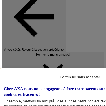
A vos côtés
Retour à la section précédente
Fermer le menu principal
Continuer sans accepter
Chez AXA nous nous engageons à être transparents sur 
cookies et traceurs
!
Préserver la nature et le climat
Ensemble, mettons fin aux préjugés sur ces petits fichiers te
Faire avancer la solidarité et l'inclusion