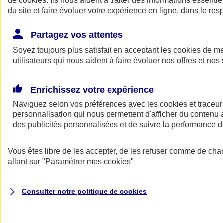
de
cookies
. Ils nous aident à traiter des informations essentie
Donner toute leur place aux territoires
du site et faire évoluer votre expérience en ligne, dans le resp
Porter l'élan du rugby féminin
Partagez vos attentes
Soyez toujours plus satisfait en acceptant les
cookies
de mes
utilisateurs qui nous aident à faire évoluer nos offres et nos 
Enrichissez votre expérience
Naviguez selon vos préférences avec les
cookies et traceur
personnalisation qui nous permettent d'afficher du contenu a
des publicités personnalisées et de suivre la performance
Vous êtes libre de les accepter, de les refuser comme de cha
allant sur
"Paramétrer mes
cookies
"
Nos actualités
Retour à la section précédente
Fermer le menu principal
Consulter notre politique de
cookies