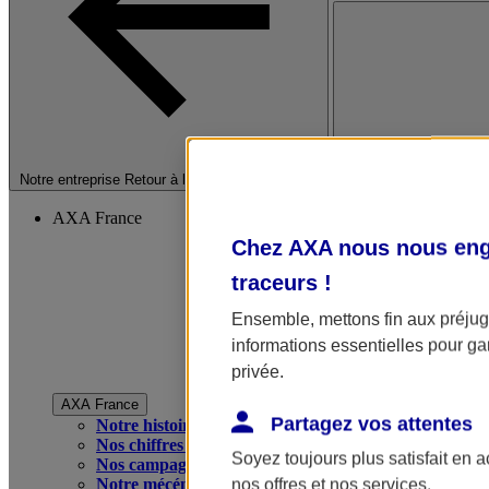
Fermer le menu princip
Notre entreprise
Retour à la section précédente
AXA France
Chez AXA nous nous enga
traceurs
!
Ensemble, mettons fin aux préjugé
informations essentielles pour gar
privée.
AXA France
Partagez vos attentes
Notre histoire
Nos chiffres clés
Soyez toujours plus satisfait en 
Nos campagnes publicitaires
Notre mécénat
nos offres et nos services.