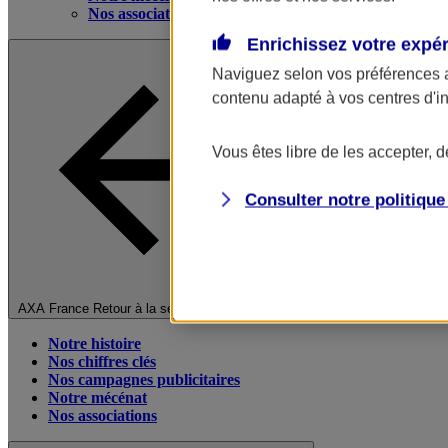
Nos associations
Enrichissez votre expé
Naviguez selon vos préférences 
contenu adapté à vos centres d'i
Vous êtes libre de les accepter, 
Consulter notre politiqu
Fermer le menu principal
AXA France
Retour à la section précédente
Notre histoire
Nos chiffres clés
Nos campagnes publicitaires
Notre mécénat
Nos associations