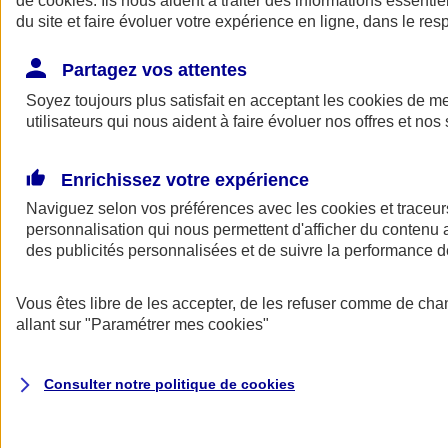
de
cookies
. Ils nous aident à traiter des informations essentie
Donner toute leur place aux territoires
du site et faire évoluer votre expérience en ligne, dans le resp
Porter l'élan du rugby féminin
Partagez vos attentes
Soyez toujours plus satisfait en acceptant les
cookies
de mes
utilisateurs qui nous aident à faire évoluer nos offres et nos 
Enrichissez votre expérience
Naviguez selon vos préférences avec les
cookies et traceur
personnalisation qui nous permettent d'afficher du contenu a
des publicités personnalisées et de suivre la performance
Vous êtes libre de les accepter, de les refuser comme de cha
allant sur
"Paramétrer mes
cookies
"
Nos actualités
Retour à la section précédente
Fermer le menu principal
Consulter notre politique de
cookies