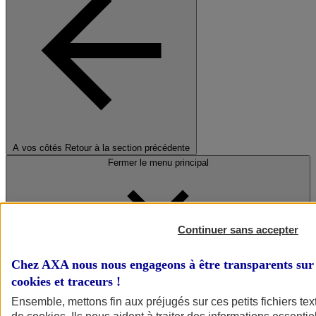
A vos côtés
Retour à la section précédente
Fermer le menu principal
Continuer sans accepter
Chez AXA nous nous engageons à être transparents sur 
cookies et traceurs
!
Préserver la nature et le climat
Ensemble, mettons fin aux préjugés sur ces petits fichiers te
Faire avancer la solidarité et l'inclusion