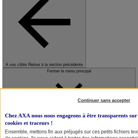
A vos côtés
Retour à la section précédente
Fermer le menu principal
Continuer sans accepter
Chez AXA nous nous engageons à être transparents sur 
cookies et traceurs
!
Préserver la nature et le climat
Ensemble, mettons fin aux préjugés sur ces petits fichiers te
Faire avancer la solidarité et l'inclusion