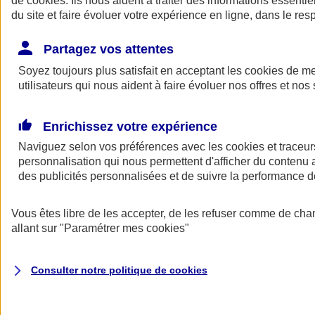
de
cookies
. Ils nous aident à traiter des informations essentie
Donner toute leur place aux territoires
du site et faire évoluer votre expérience en ligne, dans le resp
Porter l'élan du rugby féminin
Partagez vos attentes
Soyez toujours plus satisfait en acceptant les
cookies
de mes
utilisateurs qui nous aident à faire évoluer nos offres et nos 
Enrichissez votre expérience
Naviguez selon vos préférences avec les
cookies et traceur
personnalisation qui nous permettent d'afficher du contenu a
des publicités personnalisées et de suivre la performance
Vous êtes libre de les accepter, de les refuser comme de cha
allant sur
"Paramétrer mes
cookies
"
Nos actualités
Retour à la section précédente
Fermer le menu principal
Consulter notre politique de
cookies