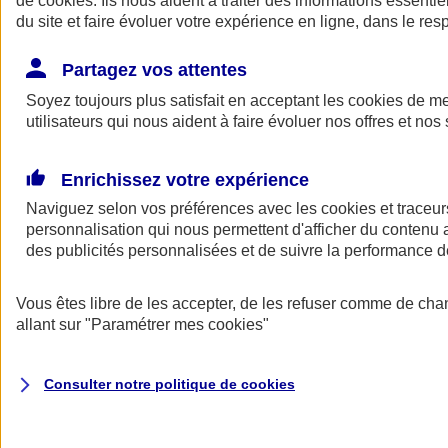
de
cookies
. Ils nous aident à traiter des informations essentie
Donner toute leur place aux territoires
du site et faire évoluer votre expérience en ligne, dans le resp
Porter l'élan du rugby féminin
Partagez vos attentes
Soyez toujours plus satisfait en acceptant les
cookies
de mes
utilisateurs qui nous aident à faire évoluer nos offres et nos 
Enrichissez votre expérience
Naviguez selon vos préférences avec les
cookies et traceur
personnalisation qui nous permettent d'afficher du contenu a
des publicités personnalisées et de suivre la performance
Vous êtes libre de les accepter, de les refuser comme de cha
allant sur
"Paramétrer mes
cookies
"
Nos actualités
Retour à la section précédente
Fermer le menu principal
Consulter notre politique de
cookies