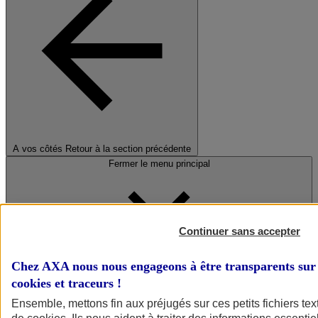
A vos côtés
Retour à la section précédente
Fermer le menu principal
Continuer sans accepter
Chez AXA nous nous engageons à être transparents sur 
cookies et traceurs
!
Préserver la nature et le climat
Ensemble, mettons fin aux préjugés sur ces petits fichiers te
Faire avancer la solidarité et l'inclusion