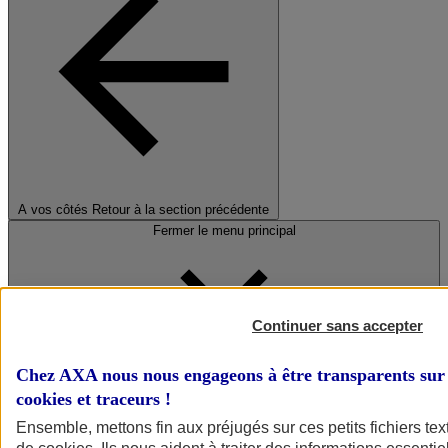
A vos côtés
Retour à la section précédente
Fermer le menu principal
Continuer sans accepter
Chez AXA nous nous engageons à être transparents sur 
cookies et traceurs
!
Préserver la nature et le climat
Ensemble, mettons fin aux préjugés sur ces petits fichiers te
Faire avancer la solidarité et l'inclusion