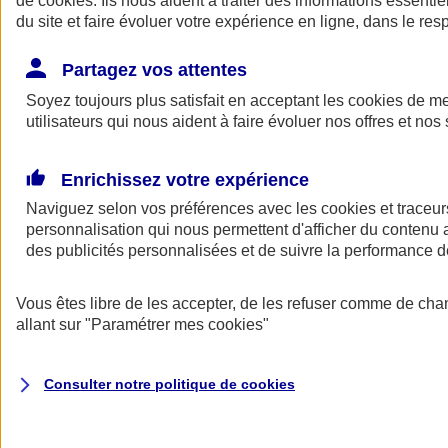
de
cookies
. Ils nous aident à traiter des informations essentie
Donner toute leur place aux territoires
du site et faire évoluer votre expérience en ligne, dans le resp
Porter l'élan du rugby féminin
Partagez vos attentes
Soyez toujours plus satisfait en acceptant les
cookies
de mes
utilisateurs qui nous aident à faire évoluer nos offres et nos 
Enrichissez votre expérience
Naviguez selon vos préférences avec les
cookies et traceur
personnalisation qui nous permettent d'afficher du contenu a
des publicités personnalisées et de suivre la performance
Vous êtes libre de les accepter, de les refuser comme de cha
allant sur
"Paramétrer mes
cookies
"
Nos actualités
Retour à la section précédente
Fermer le menu principal
Consulter notre politique de
cookies