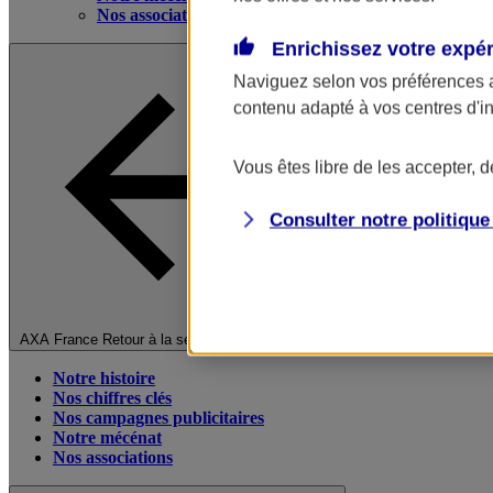
Nos associations
Enrichissez votre expé
Naviguez selon vos préférences 
contenu adapté à vos centres d'i
Vous êtes libre de les accepter, 
Consulter notre politiqu
Fermer le menu principal
AXA France
Retour à la section précédente
Notre histoire
Nos chiffres clés
Nos campagnes publicitaires
Notre mécénat
Nos associations