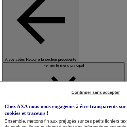
A vos côtés
Retour à la section précédente
Fermer le menu principal
Continuer sans accepter
Chez AXA nous nous engageons à être transparents sur 
cookies et traceurs
!
Préserver la nature et le climat
Ensemble, mettons fin aux préjugés sur ces petits fichiers te
Faire avancer la solidarité et l'inclusion