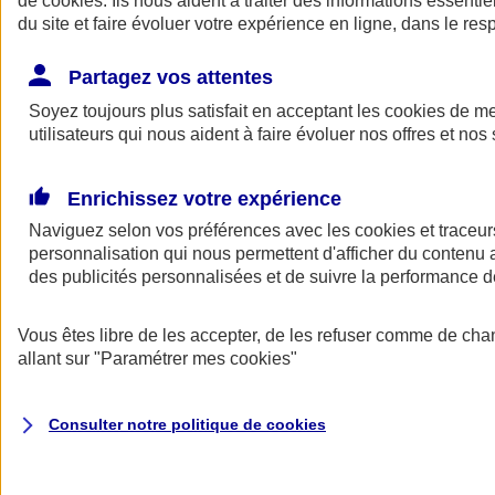
de
cookies
. Ils nous aident à traiter des informations essentie
Donner toute leur place aux territoires
du site et faire évoluer votre expérience en ligne, dans le resp
Porter l'élan du rugby féminin
Partagez vos attentes
Soyez toujours plus satisfait en acceptant les
cookies
de mes
utilisateurs qui nous aident à faire évoluer nos offres et nos 
Enrichissez votre expérience
Naviguez selon vos préférences avec les
cookies et traceur
personnalisation qui nous permettent d'afficher du contenu a
des publicités personnalisées et de suivre la performance
Vous êtes libre de les accepter, de les refuser comme de cha
allant sur
"Paramétrer mes
cookies
"
Nos actualités
Retour à la section précédente
Fermer le menu principal
Consulter notre politique de
cookies