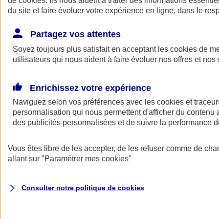
de
cookies
. Ils nous aident à traiter des informations essentie
Donner toute leur place aux territoires
du site et faire évoluer votre expérience en ligne, dans le resp
Porter l'élan du rugby féminin
Partagez vos attentes
Soyez toujours plus satisfait en acceptant les
cookies
de mes
utilisateurs qui nous aident à faire évoluer nos offres et nos 
Enrichissez votre expérience
Naviguez selon vos préférences avec les
cookies et traceur
personnalisation qui nous permettent d'afficher du contenu a
des publicités personnalisées et de suivre la performance
Vous êtes libre de les accepter, de les refuser comme de cha
allant sur
"Paramétrer mes
cookies
"
Nos actualités
Retour à la section précédente
Fermer le menu principal
Consulter notre politique de
cookies