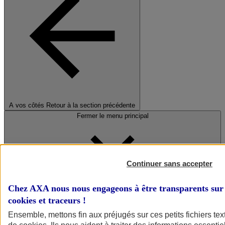
A vos côtés
Retour à la section précédente
Fermer le menu principal
Continuer sans accepter
Chez AXA nous nous engageons à être transparents sur 
cookies et traceurs
!
Préserver la nature et le climat
Ensemble, mettons fin aux préjugés sur ces petits fichiers te
Faire avancer la solidarité et l'inclusion