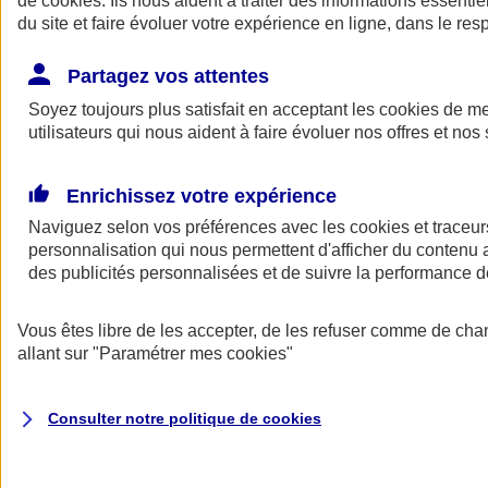
de
cookies
. Ils nous aident à traiter des informations essentie
Donner toute leur place aux territoires
du site et faire évoluer votre expérience en ligne, dans le resp
Porter l'élan du rugby féminin
Partagez vos attentes
Soyez toujours plus satisfait en acceptant les
cookies
de mes
utilisateurs qui nous aident à faire évoluer nos offres et nos 
Enrichissez votre expérience
Naviguez selon vos préférences avec les
cookies et traceur
personnalisation qui nous permettent d'afficher du contenu a
des publicités personnalisées et de suivre la performance
Vous êtes libre de les accepter, de les refuser comme de cha
allant sur
"Paramétrer mes
cookies
"
Nos actualités
Retour à la section précédente
Fermer le menu principal
Consulter notre politique de
cookies