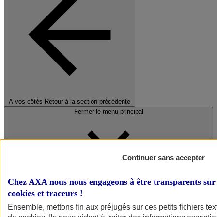
A vos côtés
Retour à la section précédente
Fermer le menu principal
Continuer sans accepter
Chez AXA nous nous engageons à être transparents sur 
cookies et traceurs
!
Préserver la nature et le climat
Ensemble, mettons fin aux préjugés sur ces petits fichiers te
Faire avancer la solidarité et l'inclusion