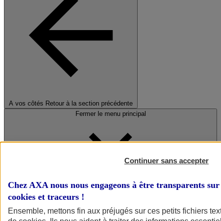
A vos côtés
Retour à la section précédente
Fermer le menu principal
Continuer sans accepter
Chez AXA nous nous engageons à être transparents sur 
cookies et traceurs
!
Préserver la nature et le climat
Ensemble, mettons fin aux préjugés sur ces petits fichiers te
Faire avancer la solidarité et l'inclusion