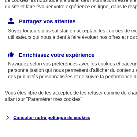
de
cookies
. Ils nous aident à traiter des informations essentie
Donner toute leur place aux territoires
du site et faire évoluer votre expérience en ligne, dans le resp
Porter l'élan du rugby féminin
Partagez vos attentes
Soyez toujours plus satisfait en acceptant les
cookies
de mes
utilisateurs qui nous aident à faire évoluer nos offres et nos 
Enrichissez votre expérience
Naviguez selon vos préférences avec les
cookies et traceur
personnalisation qui nous permettent d'afficher du contenu a
des publicités personnalisées et de suivre la performance
Vous êtes libre de les accepter, de les refuser comme de cha
allant sur
"Paramétrer mes
cookies
"
Nos actualités
Retour à la section précédente
Fermer le menu principal
Consulter notre politique de
cookies