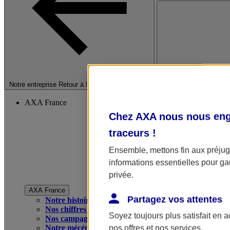
Fermer le menu princip
Notre entreprise
Retour à la section précédente
AXA France
Chez AXA nous nous enga
traceurs
!
Ensemble, mettons fin aux préjugé
informations essentielles pour gar
privée.
AXA France
Partagez vos attentes
Notre histoire
Nos chiffres clés
Soyez toujours plus satisfait en 
Nos campagnes publicitaires
Notre mécénat
nos offres et nos services.