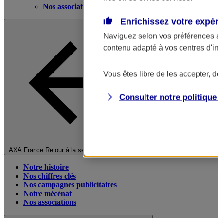
Nos associations
Enrichissez votre expé
Naviguez selon vos préférences 
contenu adapté à vos centres d'i
Vous êtes libre de les accepter, 
Consulter notre politiqu
Fermer le menu principal
AXA France
Retour à la section précédente
Notre histoire
Nos chiffres clés
Nos campagnes publicitaires
Notre mécénat
Nos associations