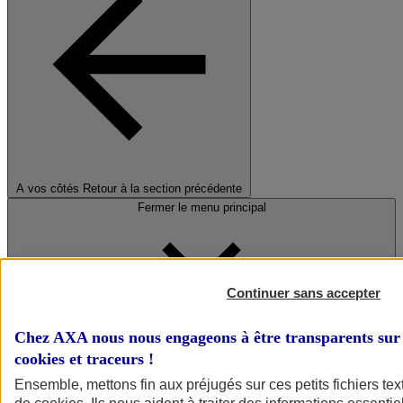
A vos côtés
Retour à la section précédente
Fermer le menu principal
Continuer sans accepter
Chez AXA nous nous engageons à être transparents sur 
cookies et traceurs
!
Préserver la nature et le climat
Ensemble, mettons fin aux préjugés sur ces petits fichiers te
Faire avancer la solidarité et l'inclusion