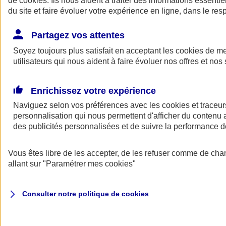
de
cookies
. Ils nous aident à traiter des informations essentie
Donner toute leur place aux territoires
du site et faire évoluer votre expérience en ligne, dans le resp
Porter l'élan du rugby féminin
Partagez vos attentes
Soyez toujours plus satisfait en acceptant les
cookies
de mes
utilisateurs qui nous aident à faire évoluer nos offres et nos 
Enrichissez votre expérience
Naviguez selon vos préférences avec les
cookies et traceur
personnalisation qui nous permettent d'afficher du contenu a
des publicités personnalisées et de suivre la performance
Vous êtes libre de les accepter, de les refuser comme de cha
allant sur
"Paramétrer mes
cookies
"
Nos actualités
Retour à la section précédente
Fermer le menu principal
Consulter notre politique de
cookies