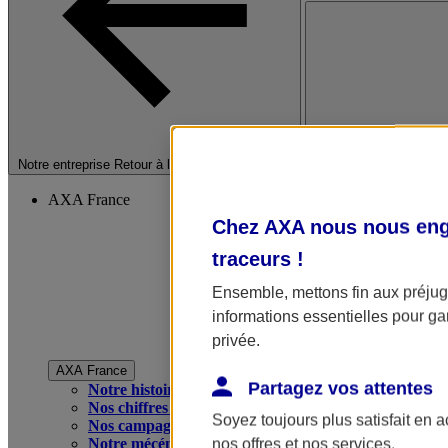
Fermer le menu princip
Notre entreprise
Retour à la section précédente
AXA France
Chez AXA nous nous enga
traceurs
!
Ensemble, mettons fin aux préjugé
informations essentielles pour gar
privée.
AXA France
Partagez vos attentes
Notre histoire
Nos chiffres clés
Soyez toujours plus satisfait en 
Nos campagnes publicitaires
Notre mécénat
nos offres et nos services.