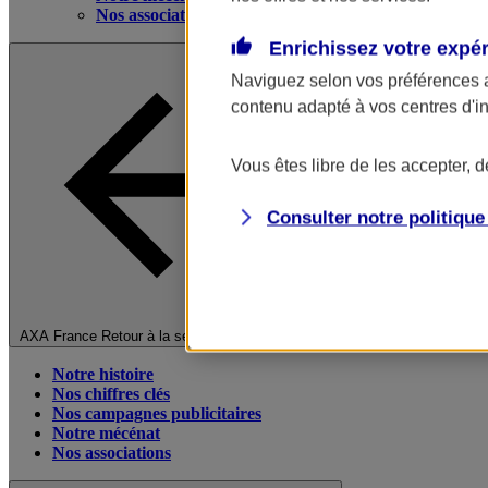
Nos associations
Enrichissez votre expé
Naviguez selon vos préférences 
contenu adapté à vos centres d'i
Vous êtes libre de les accepter, 
Consulter notre politiqu
Fermer le menu principal
AXA France
Retour à la section précédente
Notre histoire
Nos chiffres clés
Nos campagnes publicitaires
Notre mécénat
Nos associations