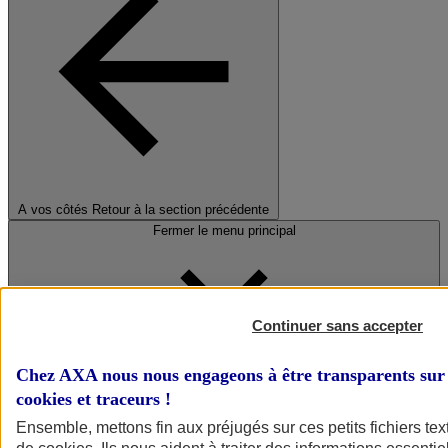
A vos côtés
Retour à la section précédente
Fermer le menu principal
Continuer sans accepter
Chez AXA nous nous engageons à être transparents sur 
cookies et traceurs
!
Préserver la nature et le climat
Ensemble, mettons fin aux préjugés sur ces petits fichiers te
Faire avancer la solidarité et l'inclusion