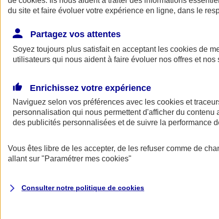
de
cookies
. Ils nous aident à traiter des informations essentie
Donner toute leur place aux territoires
du site et faire évoluer votre expérience en ligne, dans le resp
Porter l'élan du rugby féminin
Partagez vos attentes
Soyez toujours plus satisfait en acceptant les
cookies
de mes
utilisateurs qui nous aident à faire évoluer nos offres et nos 
Enrichissez votre expérience
Naviguez selon vos préférences avec les
cookies et traceur
personnalisation qui nous permettent d'afficher du contenu a
des publicités personnalisées et de suivre la performance
Vous êtes libre de les accepter, de les refuser comme de cha
allant sur
"Paramétrer mes
cookies
"
Nos actualités
Retour à la section précédente
Fermer le menu principal
Consulter notre politique de
cookies