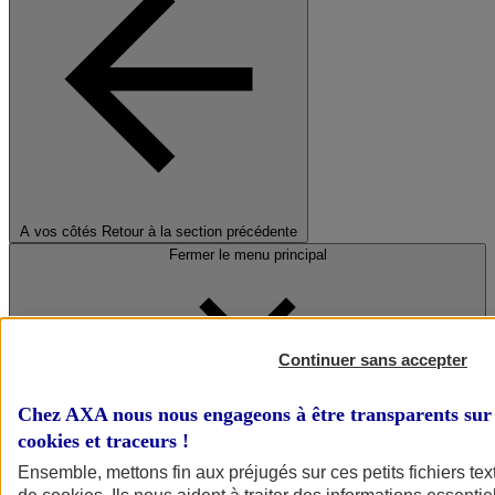
A vos côtés
Retour à la section précédente
Fermer le menu principal
Continuer sans accepter
Chez AXA nous nous engageons à être transparents sur 
cookies et traceurs
!
Préserver la nature et le climat
Ensemble, mettons fin aux préjugés sur ces petits fichiers te
Faire avancer la solidarité et l'inclusion