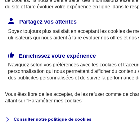
de
cookies
. Ils nous aident à traiter des informations essentie
Donner toute leur place aux territoires
du site et faire évoluer votre expérience en ligne, dans le resp
Porter l'élan du rugby féminin
Partagez vos attentes
Soyez toujours plus satisfait en acceptant les
cookies
de mes
utilisateurs qui nous aident à faire évoluer nos offres et nos 
Enrichissez votre expérience
Naviguez selon vos préférences avec les
cookies et traceur
personnalisation qui nous permettent d'afficher du contenu a
des publicités personnalisées et de suivre la performance
Vous êtes libre de les accepter, de les refuser comme de cha
allant sur
"Paramétrer mes
cookies
"
Nos actualités
Retour à la section précédente
Fermer le menu principal
Consulter notre politique de
cookies