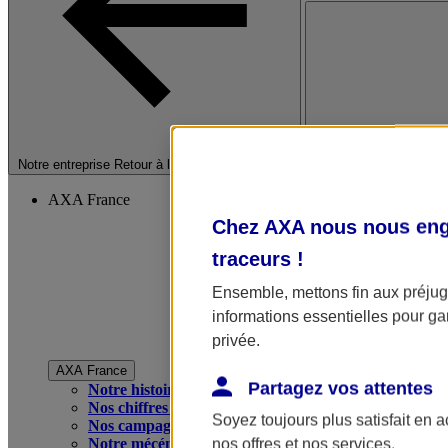
Fermer le menu princip
Notre entreprise
Retour à la section précédente
AXA France
Chez AXA nous nous enga
traceurs
!
Ensemble, mettons fin aux préjugé
informations essentielles pour gar
privée.
AXA France
Partagez vos attentes
Notre histoire
Nos chiffres clés
Soyez toujours plus satisfait en 
Nos campagnes publicitaires
Notre mécénat
nos offres et nos services.