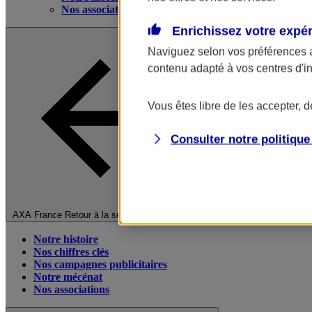
Nos associations
Enrichissez votre expé
Naviguez selon vos préférences 
contenu adapté à vos centres d'i
Vous êtes libre de les accepter, 
Consulter notre politiqu
Fermer le menu principal
AXA France
Retour à la section précédente
Notre histoire
Nos chiffres clés
Nos campagnes publicitaires
Notre mécénat
Nos associations