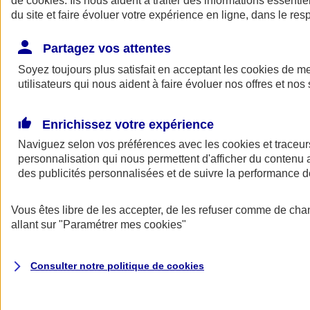
de
cookies
. Ils nous aident à traiter des informations essentie
Donner toute leur place aux territoires
du site et faire évoluer votre expérience en ligne, dans le resp
Porter l'élan du rugby féminin
Partagez vos attentes
Soyez toujours plus satisfait en acceptant les
cookies
de mes
utilisateurs qui nous aident à faire évoluer nos offres et nos 
Enrichissez votre expérience
Naviguez selon vos préférences avec les
cookies et traceur
personnalisation qui nous permettent d'afficher du contenu a
des publicités personnalisées et de suivre la performance
Vous êtes libre de les accepter, de les refuser comme de cha
allant sur
"Paramétrer mes
cookies
"
Nos actualités
Retour à la section précédente
Fermer le menu principal
Consulter notre politique de
cookies