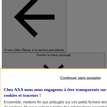
A vos côtés
Retour à la section précédente
Fermer le menu principal
Continuer sans accepter
Chez AXA nous nous engageons à être transparents sur 
cookies et traceurs
!
Préserver la nature et le climat
Ensemble, mettons fin aux préjugés sur ces petits fichiers te
Faire avancer la solidarité et l'inclusion