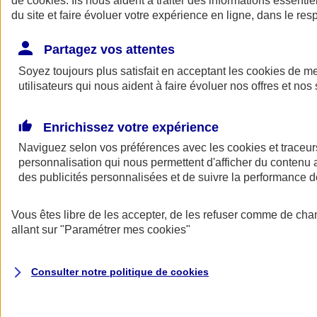
de
cookies
. Ils nous aident à traiter des informations essentie
Donner toute leur place aux territoires
du site et faire évoluer votre expérience en ligne, dans le resp
Porter l'élan du rugby féminin
Partagez vos attentes
Soyez toujours plus satisfait en acceptant les
cookies
de mes
utilisateurs qui nous aident à faire évoluer nos offres et nos 
Enrichissez votre expérience
Naviguez selon vos préférences avec les
cookies et traceur
personnalisation qui nous permettent d'afficher du contenu a
des publicités personnalisées et de suivre la performance
Vous êtes libre de les accepter, de les refuser comme de cha
allant sur
"Paramétrer mes
cookies
"
Nos actualités
Retour à la section précédente
Fermer le menu principal
Consulter notre politique de
cookies