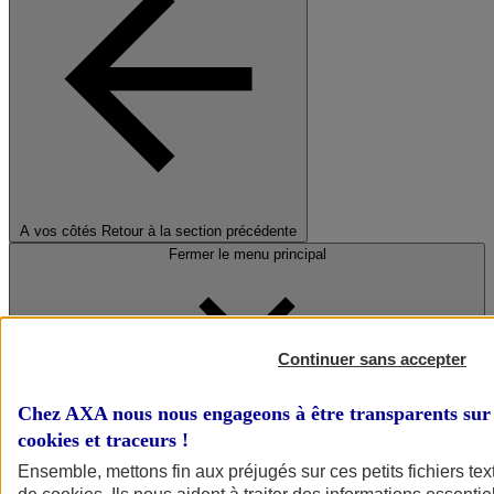
A vos côtés
Retour à la section précédente
Fermer le menu principal
Continuer sans accepter
Chez AXA nous nous engageons à être transparents sur 
cookies et traceurs
!
Préserver la nature et le climat
Ensemble, mettons fin aux préjugés sur ces petits fichiers te
Faire avancer la solidarité et l'inclusion