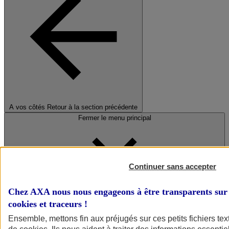
A vos côtés
Retour à la section précédente
Fermer le menu principal
Continuer sans accepter
Chez AXA nous nous engageons à être transparents sur 
cookies et traceurs
!
Préserver la nature et le climat
Ensemble, mettons fin aux préjugés sur ces petits fichiers te
Faire avancer la solidarité et l'inclusion