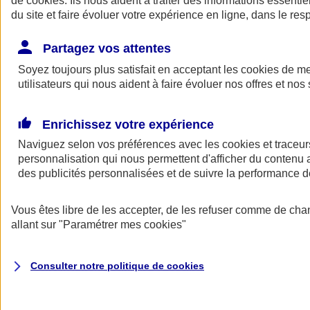
de
cookies
. Ils nous aident à traiter des informations essentie
Donner toute leur place aux territoires
du site et faire évoluer votre expérience en ligne, dans le resp
Porter l'élan du rugby féminin
Partagez vos attentes
Soyez toujours plus satisfait en acceptant les
cookies
de mes
utilisateurs qui nous aident à faire évoluer nos offres et nos 
Enrichissez votre expérience
Naviguez selon vos préférences avec les
cookies et traceur
personnalisation qui nous permettent d'afficher du contenu a
des publicités personnalisées et de suivre la performance
Vous êtes libre de les accepter, de les refuser comme de cha
allant sur
"Paramétrer mes
cookies
"
Nos actualités
Retour à la section précédente
Fermer le menu principal
Consulter notre politique de
cookies