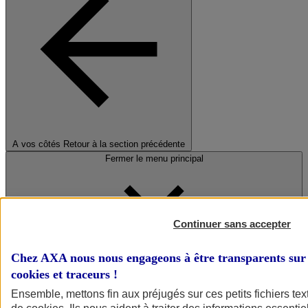
A vos côtés
Retour à la section précédente
Fermer le menu principal
Continuer sans accepter
Chez AXA nous nous engageons à être transparents sur 
cookies et traceurs
!
Préserver la nature et le climat
Ensemble, mettons fin aux préjugés sur ces petits fichiers te
Faire avancer la solidarité et l'inclusion