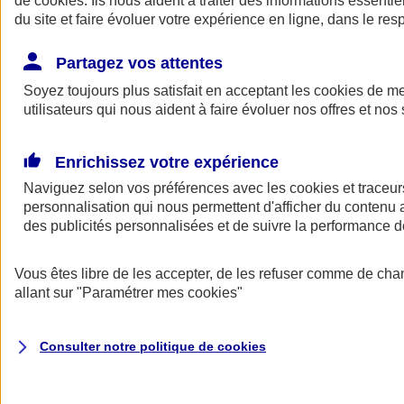
de
cookies
. Ils nous aident à traiter des informations essentie
Donner toute leur place aux territoires
du site et faire évoluer votre expérience en ligne, dans le resp
Porter l'élan du rugby féminin
Partagez vos attentes
Soyez toujours plus satisfait en acceptant les
cookies
de mes
utilisateurs qui nous aident à faire évoluer nos offres et nos 
Enrichissez votre expérience
Naviguez selon vos préférences avec les
cookies et traceur
personnalisation qui nous permettent d'afficher du contenu a
des publicités personnalisées et de suivre la performance
Vous êtes libre de les accepter, de les refuser comme de cha
allant sur
"Paramétrer mes
cookies
"
Nos actualités
Retour à la section précédente
Fermer le menu principal
Consulter notre politique de
cookies