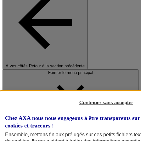
A vos côtés
Retour à la section précédente
Fermer le menu principal
Continuer sans accepter
Chez AXA nous nous engageons à être transparents sur 
cookies et traceurs
!
Préserver la nature et le climat
Ensemble, mettons fin aux préjugés sur ces petits fichiers te
Faire avancer la solidarité et l'inclusion