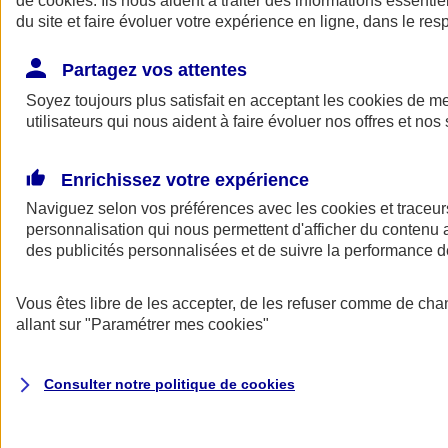
de
cookies
. Ils nous aident à traiter des informations essentie
Donner toute leur place aux territoires
du site et faire évoluer votre expérience en ligne, dans le resp
Porter l'élan du rugby féminin
Partagez vos attentes
Soyez toujours plus satisfait en acceptant les
cookies
de mes
utilisateurs qui nous aident à faire évoluer nos offres et nos 
Enrichissez votre expérience
Naviguez selon vos préférences avec les
cookies et traceur
personnalisation qui nous permettent d'afficher du contenu a
des publicités personnalisées et de suivre la performance
Vous êtes libre de les accepter, de les refuser comme de cha
allant sur
"Paramétrer mes
cookies
"
Nos actualités
Retour à la section précédente
Fermer le menu principal
Consulter notre politique de
cookies