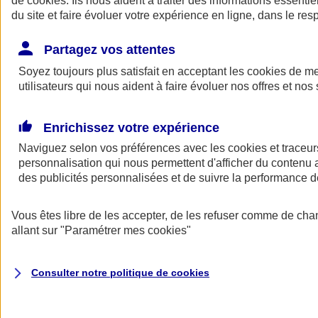
de
cookies
. Ils nous aident à traiter des informations essentie
Donner toute leur place aux territoires
du site et faire évoluer votre expérience en ligne, dans le resp
Porter l'élan du rugby féminin
Partagez vos attentes
Soyez toujours plus satisfait en acceptant les
cookies
de mes
utilisateurs qui nous aident à faire évoluer nos offres et nos 
Enrichissez votre expérience
Naviguez selon vos préférences avec les
cookies et traceur
personnalisation qui nous permettent d'afficher du contenu a
des publicités personnalisées et de suivre la performance
Vous êtes libre de les accepter, de les refuser comme de cha
allant sur
"Paramétrer mes
cookies
"
Nos actualités
Retour à la section précédente
Fermer le menu principal
Consulter notre politique de
cookies