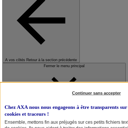
A vos côtés
Retour à la section précédente
Fermer le menu principal
Continuer sans accepter
Chez AXA nous nous engageons à être transparents sur 
cookies et traceurs
!
Préserver la nature et le climat
Ensemble, mettons fin aux préjugés sur ces petits fichiers te
Faire avancer la solidarité et l'inclusion