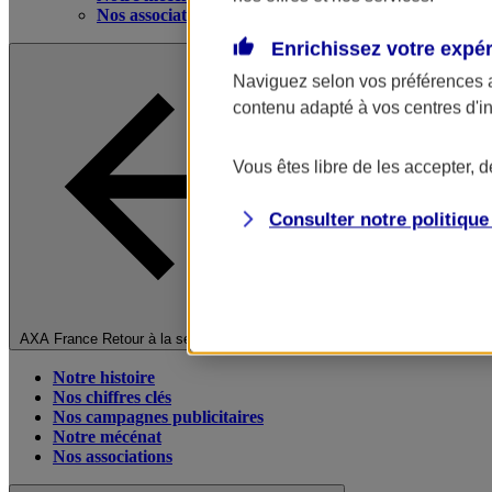
Nos associations
Enrichissez votre expé
Naviguez selon vos préférences 
contenu adapté à vos centres d'i
Vous êtes libre de les accepter, 
Consulter notre politiqu
Fermer le menu principal
AXA France
Retour à la section précédente
Notre histoire
Nos chiffres clés
Nos campagnes publicitaires
Notre mécénat
Nos associations